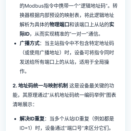
的Modbus指令中携带一个“逻辑地址码”。转
换器根据内部预设的映射表，将此逻辑地址
解析为具体的​
​物理端口​
​和该端口上从站的​
​实
际ID​
​，从而实现精准的“一对一”通信。
​广播方式​
​：当主站指令中不包含特定地址码
（或使用广播地址）时，设备可将指令同时
发送给所有端口上的从站，适用于全局操
作。
​2. 地址码统一与映射机制​
​ 这是设备最关键的功
能，其原理通过“从机地址码统一编码举例”图表
清晰展示：
​解决ID重复​
​：当多个从站ID重复（例如都是
ID=1）时，设备通过“端口号”来区分它们。