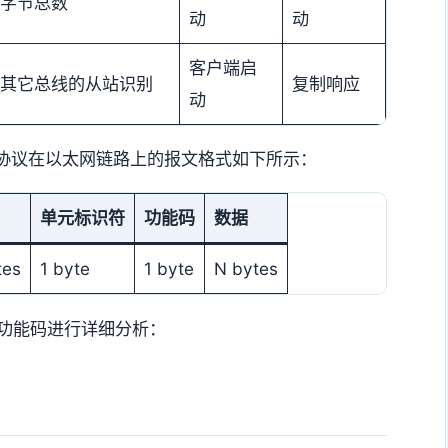
字节总数
动
动
客户端启
其它总线的从站识别
复制响应
动
s协议在以太网链路上的报文格式如下所示：
单元标识符
功能码
数据
tes
1 byte
1 byte
N bytes
功能码进行详细分析：