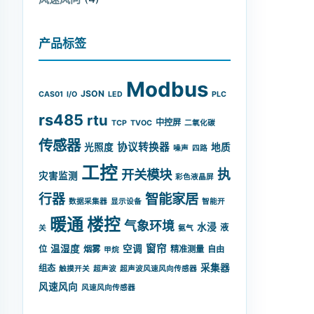
产品标签
Modbus
JSON
CAS01
I/O
LED
PLC
rs485
rtu
中控屏
TCP
TVOC
二氧化碳
传感器
协议转换器
光照度
地质
噪声
四路
工控
开关模块
执
灾害监测
彩色液晶屏
智能家居
行器
数据采集器
显示设备
智能开
暖通
楼控
气象环境
水浸
液
关
氨气
窗帘
温湿度
空调
位
烟雾
精准测量
自由
甲烷
采集器
组态
触摸开关
超声波
超声波风速风向传感器
风速风向
风速风向传感器