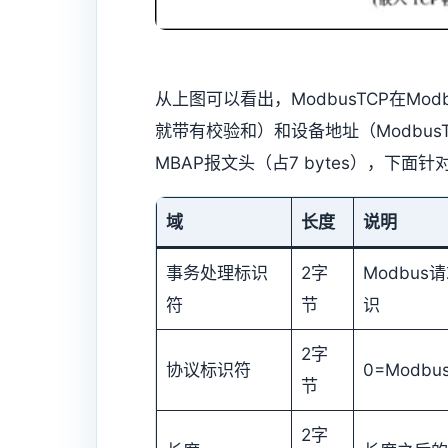
从上图可以看出，ModbusTCP在Mo
就带有校验和）和设备地址（Modbus
MBAP报文头（占7 bytes），下面
域
长度
说明
事务处理标识
2字
Modbus
符
节
识
2字
协议标识符
0=Modbu
节
2字