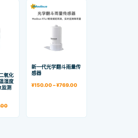
新一代光学翻斗雨量传
感器
二氧化
温湿度
价格范围：¥150.00 至 ¥76
¥
150.00
–
¥
769.00
象监测
.00