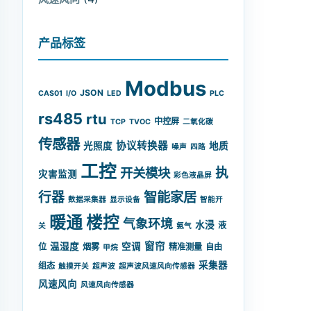
产品标签
Modbus
JSON
CAS01
I/O
LED
PLC
rs485
rtu
中控屏
TCP
TVOC
二氧化碳
传感器
协议转换器
光照度
地质
噪声
四路
工控
开关模块
执
灾害监测
彩色液晶屏
智能家居
行器
数据采集器
显示设备
智能开
暖通
楼控
气象环境
水浸
液
关
氨气
窗帘
温湿度
空调
位
烟雾
精准测量
自由
甲烷
采集器
组态
触摸开关
超声波
超声波风速风向传感器
风速风向
风速风向传感器