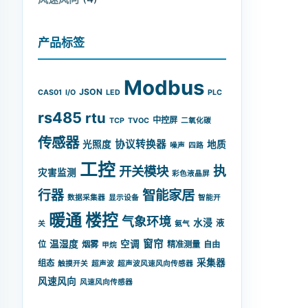
产品标签
Modbus
JSON
CAS01
I/O
LED
PLC
rs485
rtu
中控屏
TCP
TVOC
二氧化碳
传感器
协议转换器
光照度
地质
噪声
四路
工控
开关模块
执
灾害监测
彩色液晶屏
智能家居
行器
数据采集器
显示设备
智能开
暖通
楼控
气象环境
水浸
液
关
氨气
窗帘
温湿度
空调
位
烟雾
精准测量
自由
甲烷
采集器
组态
触摸开关
超声波
超声波风速风向传感器
风速风向
风速风向传感器