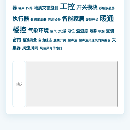
工控
开关模块
器
地质灾害监测
噪声
四路
彩色液晶屏
暖通
智能家居
执行器
数据采集器
显示设备
智能开关
楼控
气象环境
水浸
温湿度
空调
液位
烟雾
氨气
甲烷
窗帘
采
精准测量
自由组态
触摸开关
超声波
超声波风速风向传感器
集器
风速风向
风速风向传感器