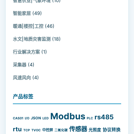
(10)
智慧农业|气象环境
(49)
智能家居
(46)
暖通|楼控|工控
(18)
水文|地质灾害监测
(1)
行业解决方案
(4)
采集器
(4)
风速风向
产品标签
Modbus
rs485
JSON
CAS01
I/O
LED
PLC
rtu
传感器
协议转换
光照度
中控屏
TCP
TVOC
二氧化碳