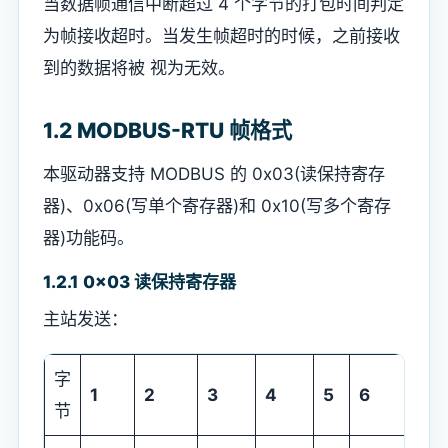
当数据帧通信中断超过 4 个字节的打包时间判定
为帧接收超时。当发生帧超时的时候，之前接收
到的数据将被 视为无效。
1.2 MODBUS-RTU 帧格式
本驱动器支持 MODBUS 的 0x03(读保持寄存
器)、0x06(写单个寄存器)和 0x10(写多个寄存
器)功能码。
1.2.1 0x03 读保持寄存器
主站发送：
字
1
2
3
4
5
6
7
节