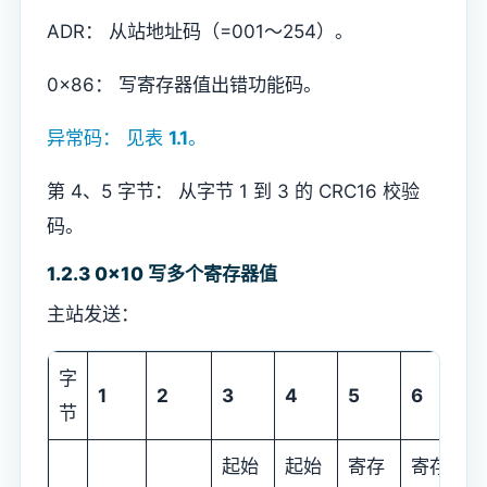
ADR： 从站地址码（=001～254）。
0x86： 写寄存器值出错功能码。
异常码： 见表
1.1
。
第 4、5 字节： 从字节 1 到 3 的 CRC16 校验
码。
1.2.3 0x10 写多个寄存器值
主站发送：
字
1
2
3
4
5
6
7
节
起始
起始
寄存
寄存