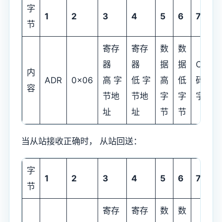
字
1
2
3
4
5
6
7
节
寄存
寄存
数
数
器
器
据
据
CRC
内
ADR
0x06
高 字
低 字
高
低
码低
容
节地
节地
字
字
字节
址
址
节
节
当从站接收正确时， 从站回送：
字
1
2
3
4
5
6
7
节
寄存
寄存
数
数