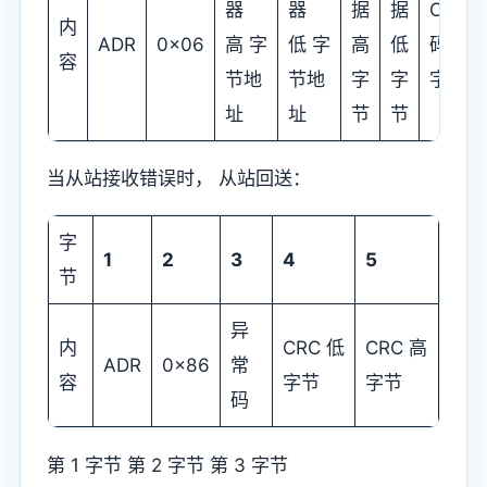
器
器
据
据
CRC
内
ADR
0x06
高 字
低 字
高
低
码低
容
节地
节地
字
字
字节
址
址
节
节
当从站接收错误时， 从站回送：
字
1
2
3
4
5
节
异
内
CRC 低
CRC 高
ADR
0x86
常
容
字节
字节
码
第 1 字节 第 2 字节 第 3 字节