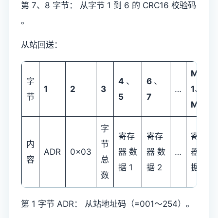
第 7、8 字节： 从字节 1 到 6 的 CRC16 校验码
。
从站回送：
M-
字
4
、
6
、
1
2
3
…
1
、
节
5
7
M
字
寄存
寄存
寄存
内
节
ADR
0x03
器 数
器 数
…
器数
容
总
据 1
据 2
据 M
数
第 1 字节 ADR： 从站地址码（=001～254）。