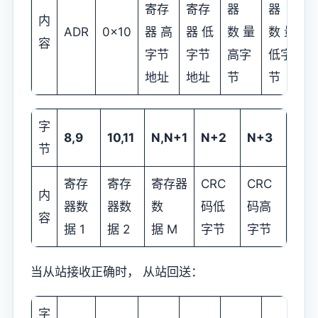
寄存
寄存
器
器
内
ADR
0x10
器 高
器 低
数 量
数 量
容
字节
字节
高字
低字
地址
地址
节
节
字
8,9
10,11
N,N+1
N+2
N+3
节
寄存
寄存
寄存器
CRC
CRC
内
器数
器数
数
码低
码高
容
据 1
据 2
据 M
字节
字节
当从站接收正确时， 从站回送：
字