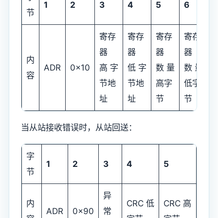
1
2
3
4
5
6
7
节
寄存
寄存
寄存
寄存
器
器
器
器
C
内
ADR
0x10
高 字
低 字
数 量
数 量
容
节地
节地
高字
低字
址
址
节
节
当从站接收错误时，从站回送：
字
1
2
3
4
5
节
异
内
CRC 低
CRC 高
ADR
0x90
常