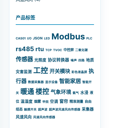
产品标签
Modbus
JSON
CAS01
I/O
LED
PLC
rs485
rtu
中控屏
TCP
TVOC
二氧化碳
传感器
协议转换器
光照度
地质
噪声
四路
工控
开关模块
执
灾害监测
彩色液晶屏
智能家居
行器
数据采集器
显示设备
智能开
暖通
楼控
气象环境
水浸
液
关
氨气
窗帘
温湿度
空调
位
烟雾
精准测量
自由
甲烷
采集器
组态
触摸开关
超声波
超声波风速风向传感器
风速风向
风速风向传感器