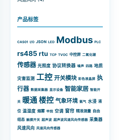
产品标签
Modbus
JSON
CAS01
I/O
LED
PLC
rs485
rtu
中控屏
TCP
TVOC
二氧化碳
传感器
协议转换器
光照度
地质
噪声
四路
工控
开关模块
执
灾害监测
彩色液晶屏
智能家居
行器
数据采集器
显示设备
智能开
暖通
楼控
气象环境
水浸
液
关
氨气
窗帘
温湿度
空调
位
烟雾
精准测量
自由
甲烷
采集器
组态
触摸开关
超声波
超声波风速风向传感器
风速风向
风速风向传感器