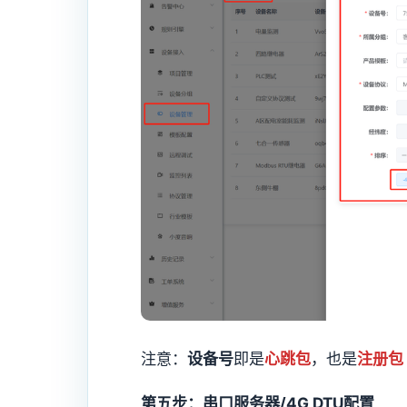
注意：
设备号
即是
心跳包
，也是
注册包
第五步：串口服务器/4G DTU配置