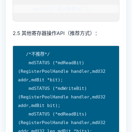
   {

      printf("写入失败\n");

   }
2.5 其他寄存器操作API（推荐方式）：
   /*不推荐*/

    mdSTATUS (*mdReadBit)
(RegisterPoolHandle handler,mdU32 
addr,mdBit *bit);

    mdSTATUS (*mdWriteBit)
(RegisterPoolHandle handler,mdU32 
addr,mdBit bit);

    mdSTATUS (*mdReadBits)
(RegisterPoolHandle handler,mdU32 
addr,mdU32 len,mdBit *bits);
