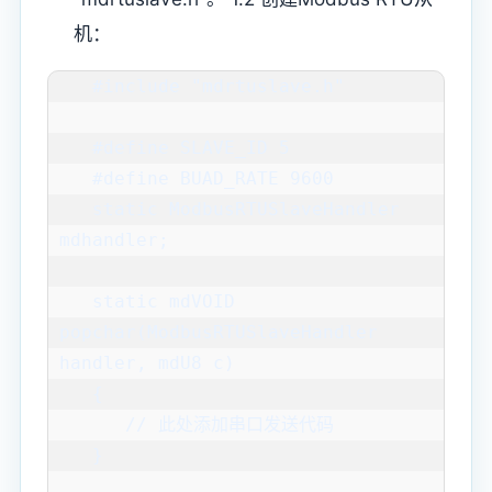
机：
   #include "mdrtuslave.h"

   #define SLAVE_ID 5

   #define BUAD_RATE 9600

   static ModbusRTUSlaveHandler 
mdhandler;

   static mdVOID 
popchar(ModbusRTUSlaveHandler 
handler, mdU8 c)

   {

      // 此处添加串口发送代码

   }
