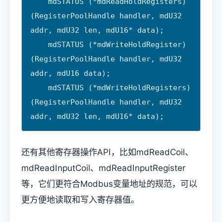
    mdSTATUS (*mdReadHoldRegisters)
(RegisterPoolHandle handler, mdU32 
addr, mdU32 len, mdU16* data);

    mdSTATUS (*mdWriteHoldRegister)
(RegisterPoolHandle handler, mdU32 
addr, mdU16 data);

    mdSTATUS (*mdWriteHoldRegisters)
(RegisterPoolHandle handler, mdU32 
addr, mdU32 len, mdU16* data);
还有其他寄存器操作API，比如mdReadCoil、
mdReadInputCoil、mdReadInputRegister
等，它们更符合Modbus变量地址的规范，可以
更方便地读取和写入寄存器值。