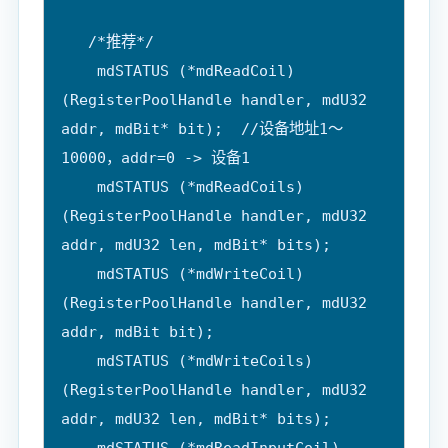
   /*推荐*/

    mdSTATUS (*mdReadCoil)
(RegisterPoolHandle handler, mdU32 
addr, mdBit* bit);  //设备地址1～
10000，addr=0 -> 设备1

    mdSTATUS (*mdReadCoils)
(RegisterPoolHandle handler, mdU32 
addr, mdU32 len, mdBit* bits);

    mdSTATUS (*mdWriteCoil)
(RegisterPoolHandle handler, mdU32 
addr, mdBit bit);

    mdSTATUS (*mdWriteCoils)
(RegisterPoolHandle handler, mdU32 
addr, mdU32 len, mdBit* bits);

    mdSTATUS (*mdReadInputCoil)