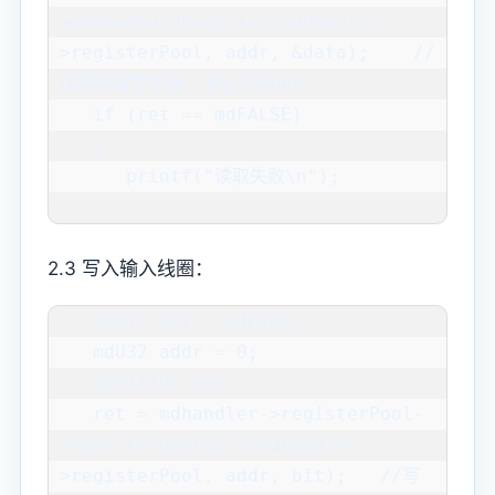
>mdReadHoldRegister(mdhandler-
>registerPool, addr, &data);    //
读取保持寄存器，地址为40001

   if (ret == mdFALSE)

   {

      printf("读取失败\n");

   }
2.3 写入输入线圈：
   mdBit bit = mdHigh;

   mdU32 addr = 0;

   mdSTATUS ret;

   ret = mdhandler->registerPool-
>mdWriteInputCoil(mdhandler-
>registerPool, addr, bit);   //写