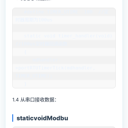
   #define TIMER_UTIME  100  //定
时器周期为100us

   static void timer_handler(void)  
//100us定时器回调函数

   {

      mdhandler-
>portRTUTimerTick(mdhandler, 
TIMER_UTIME);

   }
1.4 从串口接收数据：
staticvoidModbu