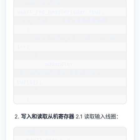
   static void 
usart_rec_handler(char *buf, 
size_t len)   //串口接收中断函数

   {

      for (size_t i = 0; i < len; 
i++)

      {

         mdhandler-
>portRTUPushChar(mdhandler, 
buf[i]);

      }

   }
写入和读取从机寄存器
2.1 读取输入线圈：
   mdBit bit;
