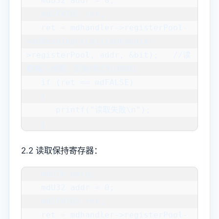
   mdU32 addr = 0;

   mdSTATUS ret;

   ret = mdhandler->registerPool-
>mdReadInputCoil(mdhandler-
>registerPool, addr, &bit);   //读
取输入线圈，设备地址为10001

   if (ret == mdFALSE)

   {

      printf("读取失败\n");

   }
2.2 读取保持寄存器：
   mdU16 data;

   mdU32 addr = 0;

   mdSTATUS ret;

   ret = mdhandler->registerPool-