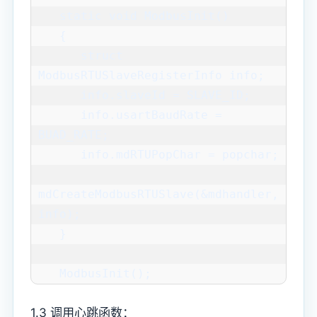
   static void ModbusInit()

   {

      struct 
ModbusRTUSlaveRegisterInfo info;

      info.slaveId = SLAVE_ID;

      info.usartBaudRate = 
BUAD_RATE;

      info.mdRTUPopChar = popchar;

mdCreateModbusRTUSlave(&mdhandler, 
info);

   }

   ModbusInit();
1.3 调用心跳函数：