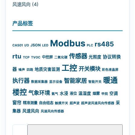
(4)
风速风向
产品标签
Modbus
rs485
JSON
CAS01
I/O
LED
PLC
rtu
传感器
协议转换
光照度
中控屏
TCP
TVOC
二氧化碳
工控
开关模块
器
地质灾害监测
噪声
四路
彩色液晶屏
暖通
智能家居
执行器
数据采集器
显示设备
智能开关
楼控
气象环境
水浸
温湿度
空调
液位
烟雾
氨气
甲烷
窗帘
采
精准测量
自由组态
触摸开关
超声波
超声波风速风向传感器
集器
风速风向
风速风向传感器