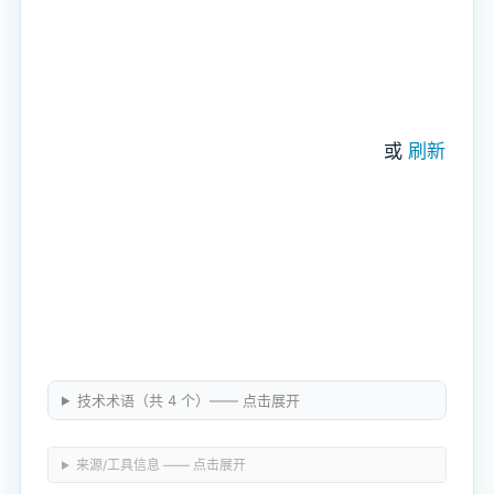
或
刷新
技术术语（共 4 个）—— 点击展开
来源/工具信息 —— 点击展开