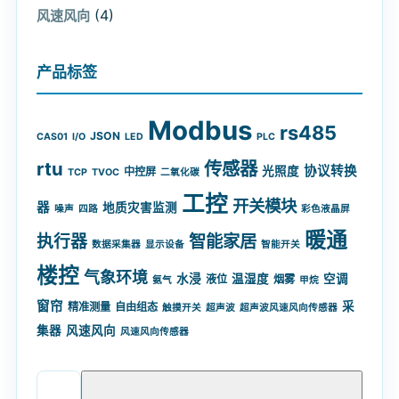
(4)
风速风向
产品标签
Modbus
rs485
JSON
CAS01
I/O
LED
PLC
rtu
传感器
协议转换
光照度
中控屏
TCP
TVOC
二氧化碳
工控
开关模块
器
地质灾害监测
噪声
四路
彩色液晶屏
暖通
智能家居
执行器
数据采集器
显示设备
智能开关
楼控
气象环境
水浸
温湿度
空调
液位
烟雾
氨气
甲烷
窗帘
采
精准测量
自由组态
触摸开关
超声波
超声波风速风向传感器
集器
风速风向
风速风向传感器