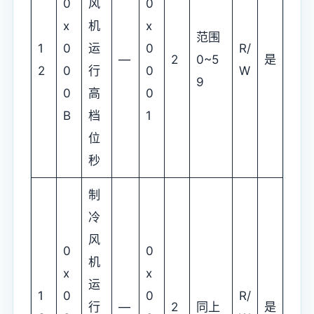
0
风
0
x
机
x
范围
1
0
运
0
R/
—
2
0~5
是
2
0
行
0
W
9
0
高
0
B
档
1
位
秒
制
冷
风
0
0
机
x
x
运
1
0
0
R/
行
—
2
同上
是