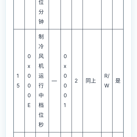
位
分
钟
制
冷
0
风
0
x
机
x
1
0
运
0
R/
—
2
同上
是
5
0
行
0
W
0
中
0
E
档
1
位
秒