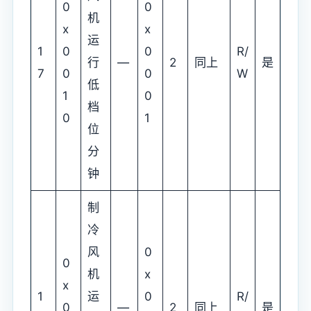
0
0
机
x
x
运
1
0
0
R/
行
—
2
同上
是
7
0
0
W
低
1
0
档
0
1
位
分
钟
制
冷
风
0
0
机
x
x
1
运
0
R/
0
—
2
同上
是