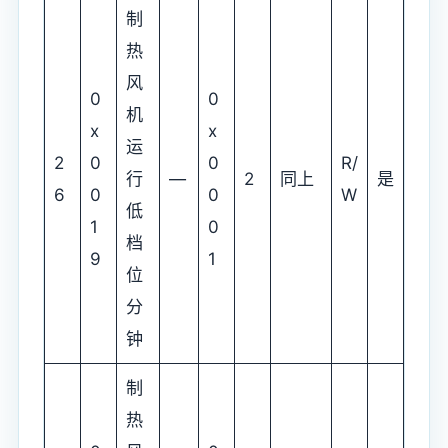
制
热
风
0
0
机
x
x
运
2
0
0
R/
行
—
2
同上
是
6
0
0
W
低
1
0
档
9
1
位
分
钟
制
热