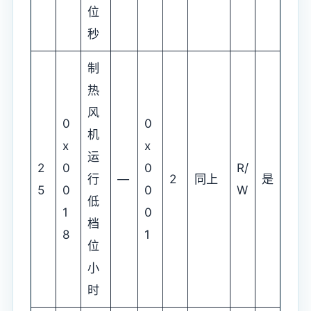
位
秒
制
热
风
0
0
机
x
x
运
2
0
0
R/
行
—
2
同上
是
5
0
0
W
低
1
0
档
8
1
位
小
时