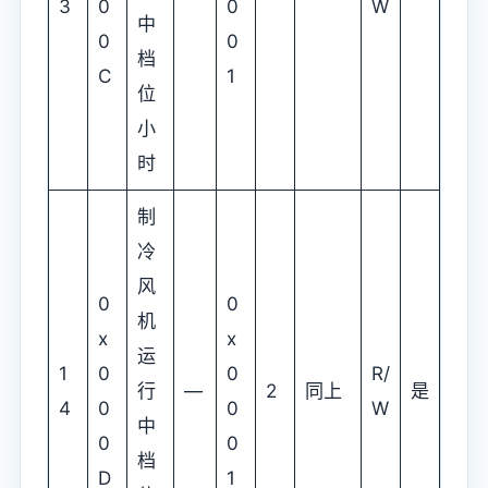
3
0
0
W
中
0
0
档
C
1
位
小
时
制
冷
风
0
0
机
x
x
运
1
0
0
R/
行
—
2
同上
是
4
0
0
W
中
0
0
档
D
1