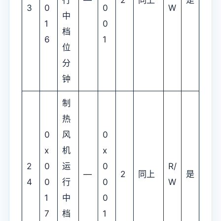
3
0
0
W
中
1
0
档
6
1
位
分
钟
制
热
0
风
0
x
机
x
2
0
运
0
R/
—
2
同上
是
4
0
行
0
W
1
中
0
7
档
1