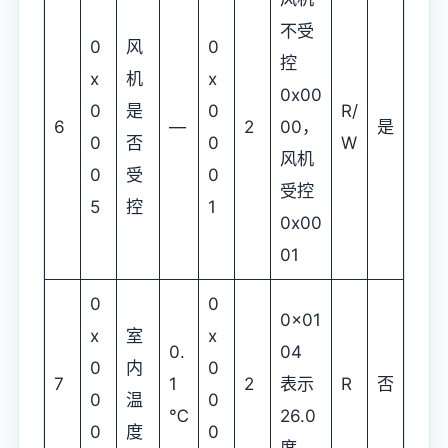
不受
0
风
0
控
x
机
x
0x00
0
是
0
R/
6
—
2
00，
是
0
否
0
W
风机
0
受
0
受控
5
控
1
0x00
01
0
0
0x01
x
室
x
0.
04
0
内
0
7
1
2
表示
R
否
0
温
0
℃
26.0
0
度
0
度