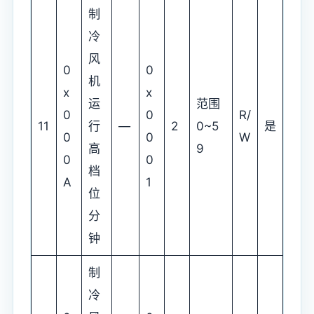
制
冷
风
0
0
机
x
x
运
范围
0
0
R/
11
行
—
2
0~5
是
0
0
W
高
9
0
0
档
A
1
位
分
钟
制
冷