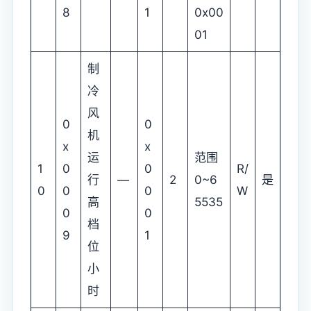
8
1
0x00
01
制
冷
风
0
0
机
x
x
运
范围
1
0
0
R/
行
—
2
0~6
是
0
0
0
W
高
5535
0
0
档
9
1
位
小
时