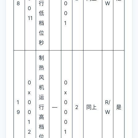
8
行
0
W
0
低
0
11
档
1
位
秒
制
热
风
0
0
机
x
x
运
1
0
0
R/
行
—
2
同上
是
9
0
0
W
高
1
0
档
2
1
位