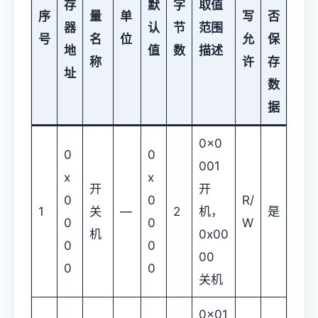
存
默
字
取值
序
量
单
写
否
器
认
节
范围
号
名
位
允
保
地
值
数
描述
称
许
存
址
数
据
0x0
0
0
001
x
x
开
开
0
0
R/
1
关
—
2
机，
是
0
0
W
机
0x00
0
0
00
0
0
关机
0x01