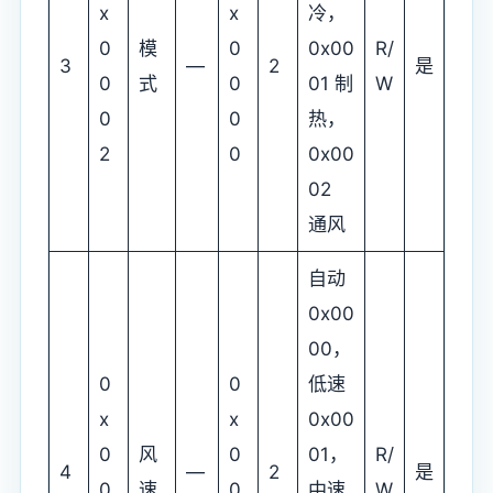
x
x
冷，
0
模
0
0x00
R/
3
—
2
是
0
式
0
01 制
W
0
0
热，
2
0
0x00
02
通风
自动
0x00
00，
0
0
低速
x
x
0x00
0
风
0
01，
R/
4
—
2
是
0
速
0
中速
W