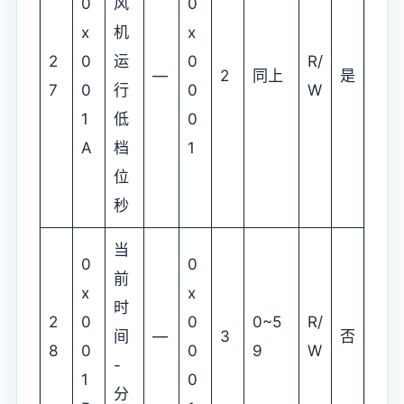
0
风
0
x
机
x
2
0
运
0
R/
—
2
同上
是
7
0
行
0
W
1
低
0
A
档
1
位
秒
当
0
0
前
x
x
时
2
0
0
0~5
R/
间
—
3
否
8
0
0
9
W
-
1
0
分