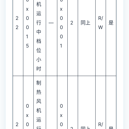
机
x
x
运
2
0
0
R/
行
—
2
同上
是
2
0
0
W
中
1
0
档
5
1
位
小
时
制
热
风
0
0
机
x
x
运
2
0
0
R/
行
—
2
同上
是