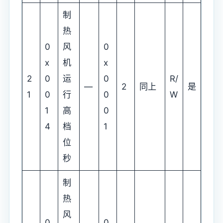
制
热
0
风
0
x
机
x
2
0
运
0
R/
—
2
同上
是
1
0
行
0
W
1
高
0
4
档
1
位
秒
制
热
风
0
0