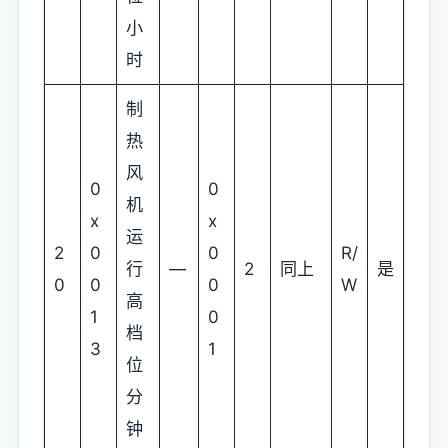
小
时
制
热
风
0
0
机
x
x
运
2
0
0
R/
行
—
2
同上
是
0
0
0
W
高
1
0
档
3
1
位
分
钟