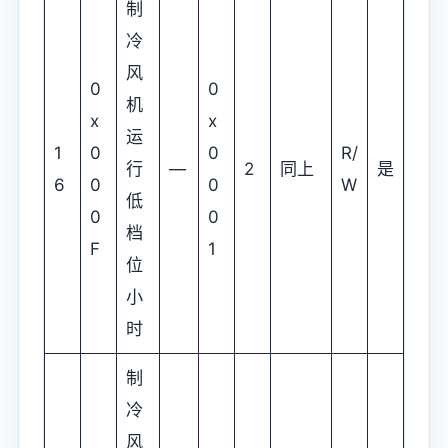
制
冷
风
0
0
机
x
x
运
1
0
0
R/
行
—
2
同上
是
6
0
0
W
低
0
0
档
F
1
位
小
时
制
冷
风