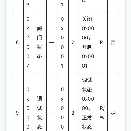
6
1
0
0
关闭
x
阀
x
0x00
0
门
0
00，
8
—
2
R
否
0
状
0
开启
0
态
0
0x00
7
1
01
调试
0
0
状态
x
调
x
0x00
0
试
0
00，
R/
9
—
2
是
0
状
0
正常
W
0
态
0
状态