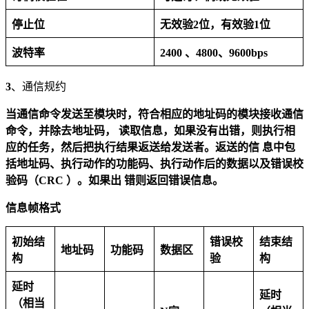
停止位
无效验2位，有效验1位
波特率
2400
、
4800
、
9600bps
3
、通信规约
当通信命令发送至模块时，符合相应的地址码的模块接收通信
命令，并除去地址码，
读取信息，如果没有出错，则执行相
应的任务，然后把执
行结果返送给发送者。返送的信
息中包
括地址码、执行动作的功能码、执行动作后的数据以及错误校
验
码（
CRC
）。如果出
错则返回错误信息。
信息帧格式
初始结
错误校
结束结
地址码
功能码
数据区
构
验
构
延时
延时
（相当