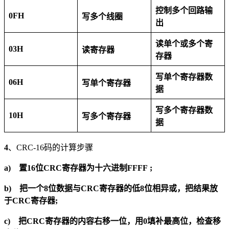
控制多个回路输
0FH
写多个线圈
出
读单个或多个寄
03H
读寄存器
存器
写单个寄存器数
06H
写单个寄存器
据
写多个寄存器数
10H
写多个寄存器
据
4
、CRC-16码的计算步骤
a)
置16位CRC寄存器为十六进制FFFF
;
b)
把一个
8
位数据与CRC寄存器的低
8
位相异或，把结果放
于CRC寄存器;
c)
把CRC寄存器的内容右移一位，用
0
填补最高位，
检查移