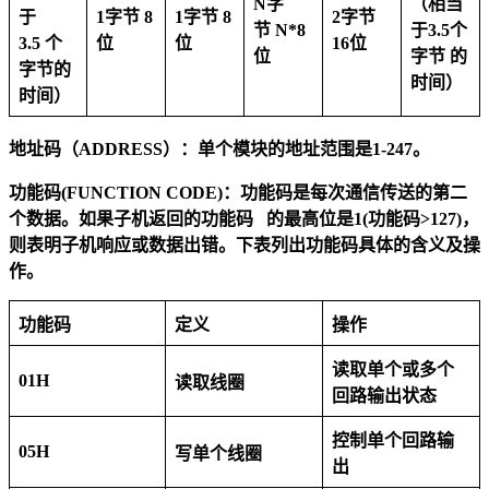
N
字
（相当
于
1
字节
8
1
字节
8
2
字节
节
N
*
8
于
3
.
5
个
3.5
个
位
位
16位
位
字节
的
字节的
时间）
时间）
地址码（ADDRESS
）：
单个模块的地址范围是1-247。
功能码(FUNCTION
CODE)：功能码是每次通信传送的
第二
个数据。如果子机返回的功能码
的最高位是1(功能码>127)，
则表明子机响应或数据出
错。下表列出功能码具体的含义及操
作。
功能码
定义
操作
读取单个或多个
01H
读取线圈
回路输出状态
控制单个回路输
05H
写单个线圈
出