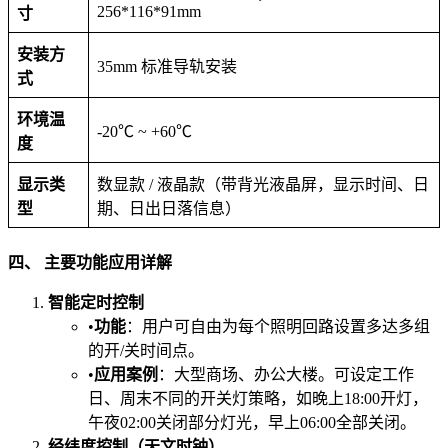
256*116*91mm
寸​
​安装方
35mm 标准导轨安装
式​
​环境温
-20℃ ~ +60℃
度​
​显示类
数显款 / 液晶款（带背光液晶屏，显示时间、日
型​
期、日出日落信息）
四、 主要功能应用详解​
智能定时控制​
•​
​功能​
​：用户可自由为每个照明回路设置多达多组
的开/关时间点。
•​
​应用案例​
​：大型商场、办公大楼。可设定工作
日、周末不同的开关灯策略，如晚上18:00开灯，
午夜02:00关闭部分灯光，早上06:00全部关闭。
经纬度控制（天文时钟）​