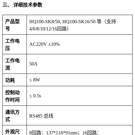
​三、 详细技术参数​
​产品型
HQ100-SK8/50, HQ100-SK16/50 等（支持
号​
4/6/8/10/12/16回路）
​工作电
AC220V ±10%
压​
​工作电
50A
流​
≤ 8W
​功耗​
​控制动
≤ 0.5s
作时间​
​通讯方
RS485 总线
式​
​外观尺
8回路：137*116*91mm；16回路：