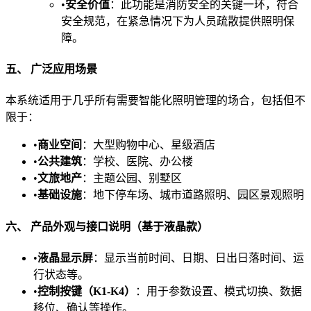
•​
​安全价值​
​：此功能是消防安全的关键一环，符合
安全规范，在紧急情况下为人员疏散提供照明保
障。
​五、 广泛应用场景​
本系统适用于几乎所有需要智能化照明管理的场合，包括但不
限于：
•​
​商业空间​
​：大型购物中心、星级酒店
•​
​公共建筑​
​：学校、医院、办公楼
•​
​文旅地产​
​：主题公园、别墅区
•​
​基础设施​
​：地下停车场、城市道路照明、园区景观照明
​六、 产品外观与接口说明（基于液晶款）​
•​
​液晶显示屏​
​：显示当前时间、日期、日出日落时间、运
行状态等。
•​
​控制按键（K1-K4）​
​：用于参数设置、模式切换、数据
移位、确认等操作。