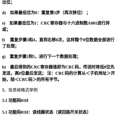
出位；
d)
如果最低位为
0
：重复第
3
步（再次移位
）
；
e)
如果最低位为
1
：CRC寄存器与十六进制数A001进行异
或；
f)
重复步骤
3
和
4
，直到右移
8
次，这样整个
8
位数据全部进行
了处理；
g)
重复步骤
2
到
5
，进行下一个数据处理；
h)
最后得到的CRC寄存器值即为CRC码，传送时将低
8
位先
发送，高
8
位最后
发送；
注：CRC码的计算从＜子机地址＞开
始，除＜CRC码＞的所有字节。
5
、信息帧格式举例
5.1
功能码01H
5.1 功能码01H：读线圈状态（读回路开关状态）​