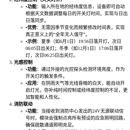
•​
​功能​
​：输入所在地的经纬度信息，设备即可自动
根据天文数据调整每日的开关灯时间，实现与日出
日落同步。
•​
​优势​
​：无需因季节变化而频繁修改时间表，实现
真正意义上的“全年无人值守”。
•​
​示例​
​：夏季（如6月1日）19:56日落开灯，次日
06:05日出关灯；冬季（如12月1日）17:06日落开
灯，次日06:25日出关灯。
光感控制​
•​
​功能​
​：通过外接的光控探头检测环境亮度，作为
开关灯的触发条件。
•​
​应用​
​：在阴雨天气等光线昏暗的白天，能自动开
启灯光，弥补纯时间控制或经纬度控制的不足，更
加智能和人性化。
消防联动​
•​
​功能​
​：当接收到消防中心发出的24V无源联动信
号时，模块会强制点亮所有预设的应急照明回路，
确保疏散通道照明充足。