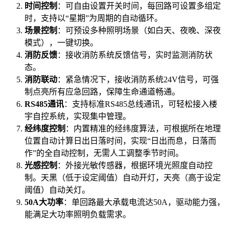
时间控制​
​：可自由设置开关时间，每回路可设置多组定
时，支持以“星期”为周期的自动循环。
场景控制​
​：可预设多种照明场景（如白天、夜晚、深夜
模式），一键切换。
消防反馈​
​：接收消防系统反馈信号，实时监测消防状
态。
消防联动​
​：紧急情况下，接收消防系统24V信号，可强
制点亮所有应急回路，保障生命通道畅通。
RS485通讯​
​：支持标准RS485总线通讯，可轻松接入楼
宇自控系统，实现集中管理。
经纬度控制​
​：内置精准的经纬度算法，可根据所在地理
位置自动计算日出日落时间，实现“日出而息，日落而
作”的全自动控制，无需人工调整季节时间。
光感控制​
​：外接光敏传感器，根据环境光照度自动控
制。天黑（低于设定阈值）自动开灯，天亮（高于设定
阈值）自动关灯。
50A大功率​
​：单回路最大承载电流达50A，驱动能力强，
能满足大功率照明负载需求。