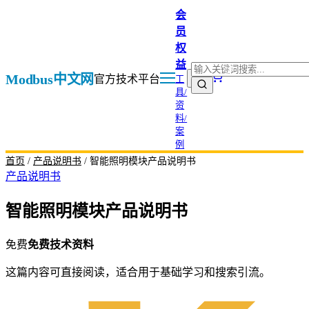
跳
会
至
员
内
权
登
容
益
搜
录
Modbus中文网
官方技术平台
工
索：
注
具/
搜
册
资
索
料/
案
例
首页
/
产品说明书
/
智能照明模块产品说明书
产品说明书
智能照明模块产品说明书
免费
免费技术资料
这篇内容可直接阅读，适合用于基础学习和搜索引流。