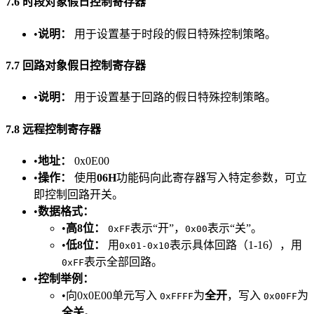
​7.6 时段对象假日控制寄存器​
•​
​说明：​
​ 用于设置基于时段的假日特殊控制策略。
​7.7 回路对象假日控制寄存器​
•​
​说明：​
​ 用于设置基于回路的假日特殊控制策略。
​7.8 远程控制寄存器​
•​
​地址：​
​ 0x0E00
•​
​操作：​
​ 使用​
​06H​
​功能码向此寄存器写入特定参数，可立
即控制回路开关。
•​
​数据格式：​
•​
​高8位：​
​
表示“开”，
表示“关”。
0xFF
0x00
•​
​低8位：​
​ 用
表示具体回路（1-16），用
0x01-0x10
表示全部回路。
0xFF
•​
​控制举例：​
•向0x0E00单元写入
为​
​全开​
​，写入
为​
0xFFFF
0x00FF
全关​
​。