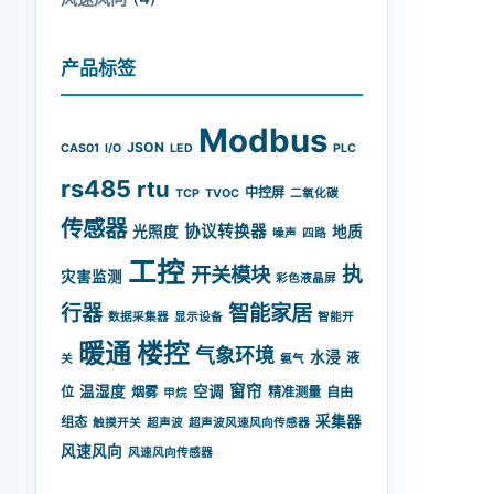
产品标签
Modbus
JSON
CAS01
I/O
LED
PLC
rs485
rtu
中控屏
TCP
TVOC
二氧化碳
传感器
协议转换器
光照度
地质
噪声
四路
工控
开关模块
执
灾害监测
彩色液晶屏
智能家居
行器
数据采集器
显示设备
智能开
暖通
楼控
气象环境
水浸
液
关
氨气
窗帘
温湿度
空调
位
烟雾
精准测量
自由
甲烷
采集器
组态
触摸开关
超声波
超声波风速风向传感器
风速风向
风速风向传感器