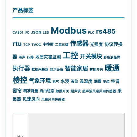
产品标签
Modbus
rs485
JSON
CAS01
I/O
LED
PLC
rtu
传感器
协议转换
光照度
中控屏
TCP
TVOC
二氧化碳
工控
开关模块
器
地质灾害监测
噪声
四路
彩色液晶屏
暖通
智能家居
执行器
数据采集器
显示设备
智能开关
楼控
气象环境
水浸
温湿度
空调
液位
烟雾
氨气
甲烷
窗帘
采
精准测量
自由组态
触摸开关
超声波
超声波风速风向传感器
集器
风速风向
风速风向传感器