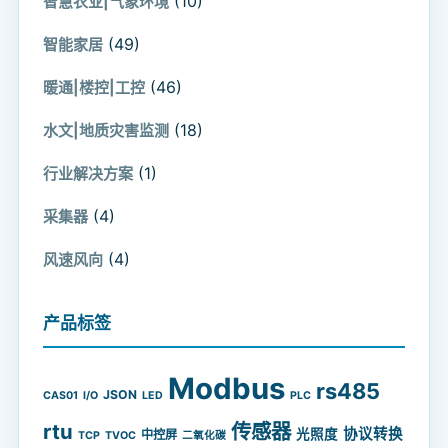
(10)
智慧农业|气象环境
(49)
智能家居
(46)
暖通|楼控|工控
(18)
水文|地质灾害监测
(1)
行业解决方案
(4)
采集器
(4)
风速风向
产品标签
Modbus
rs485
JSON
CAS01
I/O
LED
PLC
rtu
传感器
协议转换
光照度
中控屏
TCP
TVOC
二氧化碳