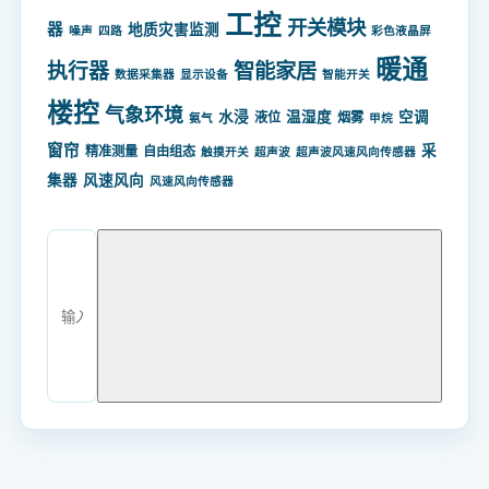
工控
开关模块
器
地质灾害监测
噪声
四路
彩色液晶屏
暖通
智能家居
执行器
数据采集器
显示设备
智能开关
楼控
气象环境
水浸
温湿度
空调
液位
烟雾
氨气
甲烷
窗帘
采
精准测量
自由组态
触摸开关
超声波
超声波风速风向传感器
集器
风速风向
风速风向传感器