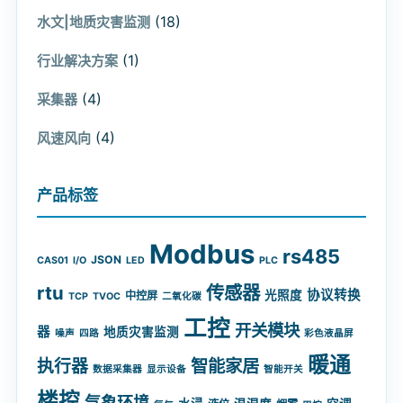
(18)
水文|地质灾害监测
(1)
行业解决方案
(4)
采集器
(4)
风速风向
产品标签
Modbus
rs485
JSON
CAS01
I/O
LED
PLC
rtu
传感器
协议转换
光照度
中控屏
TCP
TVOC
二氧化碳
工控
开关模块
器
地质灾害监测
噪声
四路
彩色液晶屏
暖通
智能家居
执行器
数据采集器
显示设备
智能开关
楼控
气象环境