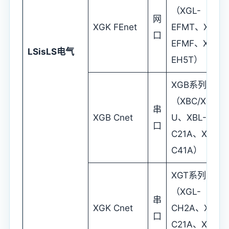
（XGL-
网
XGK FEnet
EFMT、XGL-
口
EFMF、XGL-
LSis
LS电气
EH5T）
XGB系列
（XBC/XEC
串
XGB Cnet
U、XBL-
口
C21A、XBL-
C41A）
XGT系列
（XGL-
串
XGK Cnet
CH2A、XGL-
口
C21A、XGL-