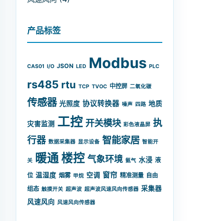
产品标签
Modbus
JSON
CAS01
I/O
LED
PLC
rs485
rtu
中控屏
TCP
TVOC
二氧化碳
传感器
协议转换器
光照度
地质
噪声
四路
工控
开关模块
执
灾害监测
彩色液晶屏
智能家居
行器
数据采集器
显示设备
智能开
暖通
楼控
气象环境
水浸
液
关
氨气
窗帘
温湿度
空调
位
烟雾
精准测量
自由
甲烷
采集器
组态
触摸开关
超声波
超声波风速风向传感器
风速风向
风速风向传感器