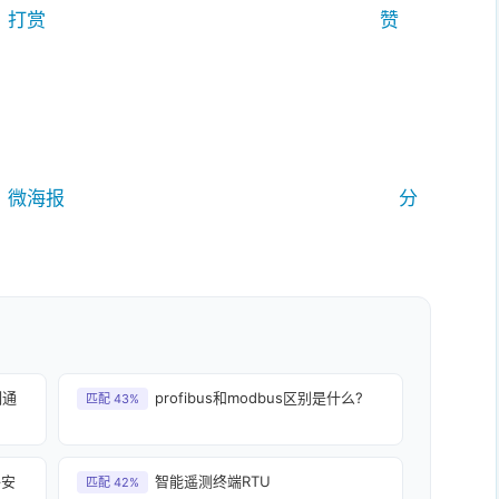
打赏
赞
微海报
分
制通
profibus和modbus区别是什么?
匹配 43%
络安
智能遥测终端RTU
匹配 42%