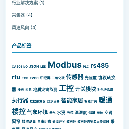
(1)
行业解决方案
(4)
采集器
(4)
风速风向
产品标签
Modbus
rs485
JSON
CAS01
I/O
LED
PLC
rtu
传感器
协议转换
光照度
中控屏
TCP
TVOC
二氧化碳
工控
开关模块
器
地质灾害监测
噪声
四路
彩色液晶屏
暖通
智能家居
执行器
数据采集器
显示设备
智能开关
楼控
气象环境
水浸
温湿度
空调
液位
烟雾
氨气
甲烷
窗帘
采
精准测量
自由组态
触摸开关
超声波
超声波风速风向传感器