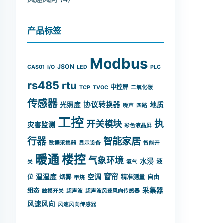
产品标签
Modbus
JSON
CAS01
I/O
LED
PLC
rs485
rtu
中控屏
TCP
TVOC
二氧化碳
传感器
协议转换器
光照度
地质
噪声
四路
工控
开关模块
执
灾害监测
彩色液晶屏
智能家居
行器
数据采集器
显示设备
智能开
暖通
楼控
气象环境
水浸
液
关
氨气
窗帘
温湿度
空调
位
烟雾
精准测量
自由
甲烷
采集器
组态
触摸开关
超声波
超声波风速风向传感器
风速风向
风速风向传感器