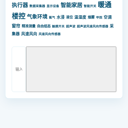
暖通
智能家居
执行器
数据采集器
显示设备
智能开关
楼控
气象环境
水浸
温湿度
空调
液位
烟雾
氨气
甲烷
窗帘
采
精准测量
自由组态
触摸开关
超声波
超声波风速风向传感器
集器
风速风向
风速风向传感器