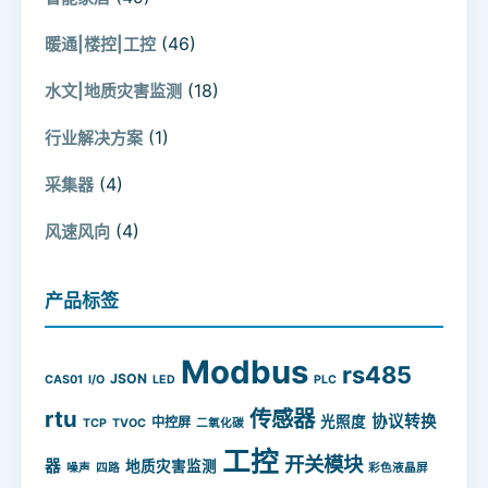
(46)
暖通|楼控|工控
(18)
水文|地质灾害监测
(1)
行业解决方案
(4)
采集器
(4)
风速风向
产品标签
Modbus
rs485
JSON
CAS01
I/O
LED
PLC
rtu
传感器
协议转换
光照度
中控屏
TCP
TVOC
二氧化碳
工控
开关模块
器
地质灾害监测
噪声
四路
彩色液晶屏