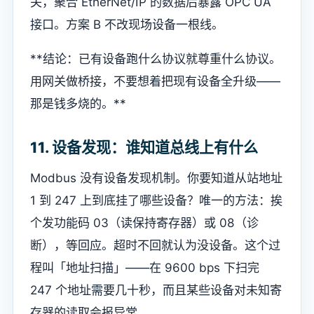
关，聚合 EtherNet/IP 的数据后暴露 OPC UA
接口。方案 B 不改现场设备一根线。
**结论：已有设备跑什么协议就尊重什么协议。
用网关做桥接，不要想着把现有设备全升级——
那是钱多烧的。**
11. 设备发现：谁知道总线上有什么
Modbus 没有设备发现机制。你要知道从站地址
1 到 247 上到底挂了哪些设备？唯一的方法：挨
个发功能码 03（读保持寄存器）或 08（诊
断），等回应。超时不回就认为没设备。这个过
程叫「地址扫描」——在 9600 bps 下扫完
247 个地址需要几十秒，而且某些设备对未知寄
存器的读取会报异常。