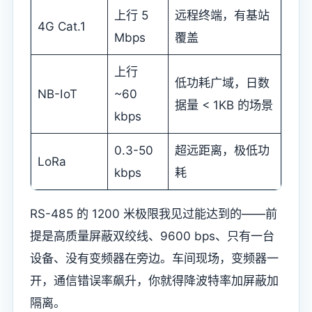
上行 5
远程终端，有基站
4G Cat.1
Mbps
覆盖
上行
低功耗广域，日数
NB-IoT
~60
据量 < 1KB 的场景
kbps
0.3-50
超远距离，极低功
LoRa
kbps
耗
RS-485 的 1200 米极限我见过能达到的——前
提是高质量屏蔽双绞线、9600 bps、只有一台
设备、没有变频器在旁边。车间现场，变频器一
开，通信错误率飙升，你就得降波特率加屏蔽加
隔离。