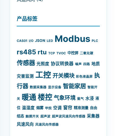
产品标签
Modbus
JSON
CAS01
I/O
LED
PLC
rs485
rtu
中控屏
TCP
TVOC
二氧化碳
传感器
协议转换器
光照度
地质
噪声
四路
工控
开关模块
执
灾害监测
彩色液晶屏
智能家居
行器
数据采集器
显示设备
智能开
暖通
楼控
气象环境
水浸
液
关
氨气
窗帘
温湿度
空调
位
烟雾
精准测量
自由
甲烷
采集器
组态
触摸开关
超声波
超声波风速风向传感器
风速风向
风速风向传感器