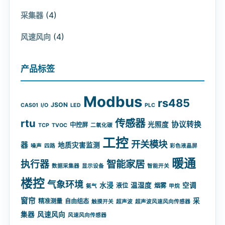
(4)
采集器
(4)
风速风向
产品标签
Modbus
rs485
JSON
CAS01
I/O
LED
PLC
rtu
传感器
协议转换
光照度
中控屏
TCP
TVOC
二氧化碳
工控
开关模块
器
地质灾害监测
噪声
四路
彩色液晶屏
暖通
智能家居
执行器
数据采集器
显示设备
智能开关
楼控
气象环境
水浸
温湿度
空调
液位
烟雾
氨气
甲烷
窗帘
采
精准测量
自由组态
触摸开关
超声波
超声波风速风向传感器
集器
风速风向
风速风向传感器