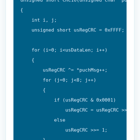
{

    int i, j;

    unsigned short usRegCRC = 0xFFFF;

    for (i=0; i<usDataLen; i++)

    {

        usRegCRC ^= *puchMsg++;

        for (j=0; j<8; j++)

        {

            if (usRegCRC & 0x0001)

                usRegCRC = usRegCRC >> 1 ^ 
            else

                usRegCRC >>= 1;

        }
