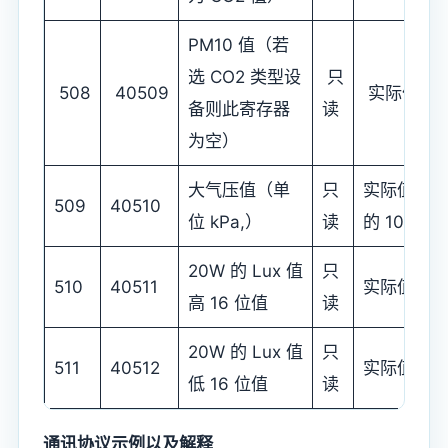
PM10 值（若
选 CO2 类型设
只
508
40509
实际值
备则此寄存器
读
为空）
大气压值（单
只
实际值
509
40510
位 kPa,）
读
的 10 倍
20W 的 Lux 值
只
510
40511
实际值
高 16 位值
读
20W 的 Lux 值
只
511
40512
实际值
低 16 位值
读
通讯协议示例以及解释