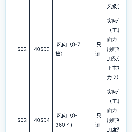
风级值）
实际值
（正北方
向为 0，
风向（0-7
只
502
40503
顺时针增
档）
读
加数值，
正东方
为 2）
实际值
（正北方
向为 0 °
风向（0-
只
503
40504
顺时针增
360 ° )
读
加度数，