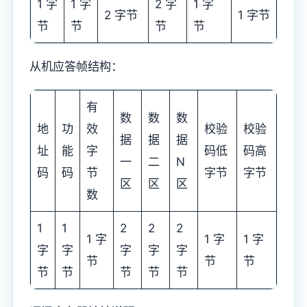
1 字
1 字
2 字
1 字
2 字节
1 字节
节
节
节
节
从机应答帧结构：
有
数
数
数
地
功
效
校验
校验
据
据
据
址
能
字
码低
码高
一
二
N
码
码
节
字节
字节
区
区
区
数
1
1
2
2
2
1 字
1 字
1 字
字
字
字
字
字
节
节
节
节
节
节
节
节