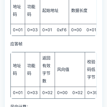
校
地址
功能
起始地址
数据长度
码
码
码
字
0x01
0x03
0x01 0xF6
0x00 0x01
0x
应答帧
返回
校验
校
地址
功能
有效
风向值
码低
码
码
码
字节
字节
字
数
0x01
0x03
0x02
0x00 0x02
0x39
0
风向计算：