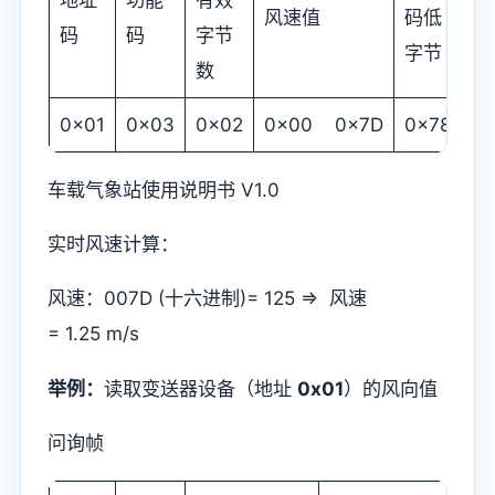
风速值
码低
码
码
码
字节
字节
字
数
0x01
0x03
0x02
0x00 0x7D
0x78
0
车载气象站使用说明书 V1.0
实时风速计算：
风速：007D (十六进制)= 125 => 风速
= 1.25 m/s
举例：
读取变送器设备（地址
0x01
）的风向值
问询帧