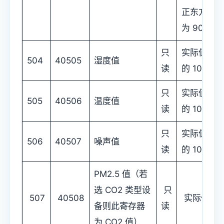
正东方
为 90 ° )
只
实际值
504
40505
湿度值
读
的 10 倍
只
实际值
505
40506
温度值
读
的 10 倍
只
实际值
506
40507
噪声值
读
的 10 倍
PM2.5 值（若
选 CO2 类型设
只
507
40508
实际值
备则此寄存器
读
为 CO2 值）