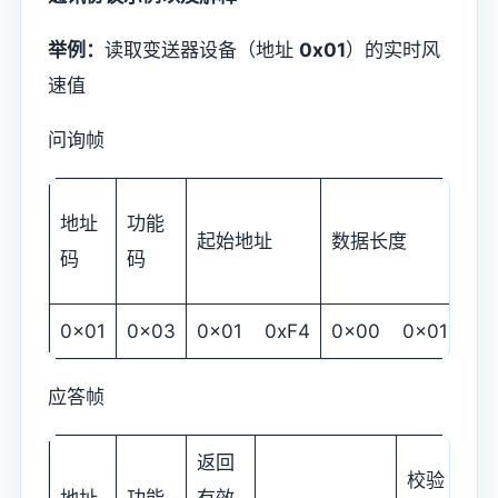
举例：
读取变送器设备（地址
0x01
）的实时风
速值
问询帧
校
地址
功能
起始地址
数据长度
码
码
码
字
0x01
0x03
0x01 0xF4
0x00 0x01
0x
应答帧
返回
校验
校
地址
功能
有效