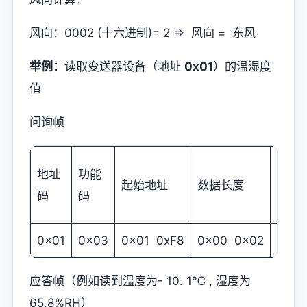
风向：0002 (十六进制)= 2 => 风向 = 东风
举例：
读取变送器设备（地址
0x01
）的温湿度
值
问询帧
校验
地址
功能
起始地址
数据长度
码低
码
码
位
0x01
0x03
0x01 0xF8
0x00 0x02
0x44
应答帧（例如读到温度为- 10. 1℃ , 湿度为
65.8%RH）