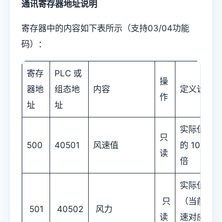
通讯寄存器地址说明
寄存器中的内容如下表所示（支持03/04功能
码）：
寄存
PLC 或
操
器地
组态地
内容
定义说明
作
址
址
实际值
只
500
40501
风速值
的 100
读
倍
实际值
只
（当前风
501
40502
风力
读
速对应的