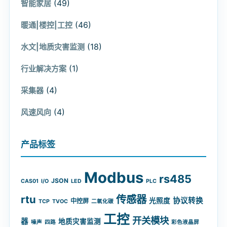
(49)
智能家居
(46)
暖通|楼控|工控
(18)
水文|地质灾害监测
(1)
行业解决方案
(4)
采集器
(4)
风速风向
产品标签
Modbus
rs485
JSON
CAS01
I/O
LED
PLC
rtu
传感器
协议转换
光照度
中控屏
TCP
TVOC
二氧化碳
工控
开关模块
器
地质灾害监测
噪声
四路
彩色液晶屏