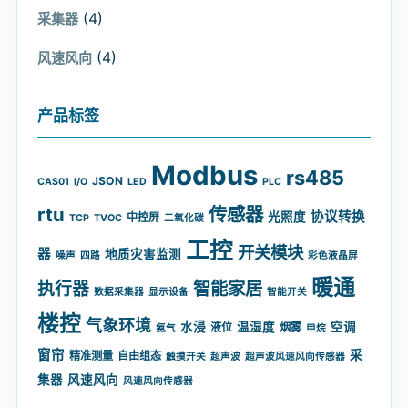
(4)
采集器
(4)
风速风向
产品标签
Modbus
rs485
JSON
CAS01
I/O
LED
PLC
rtu
传感器
协议转换
光照度
中控屏
TCP
TVOC
二氧化碳
工控
开关模块
器
地质灾害监测
噪声
四路
彩色液晶屏
暖通
智能家居
执行器
数据采集器
显示设备
智能开关
楼控
气象环境
水浸
温湿度
空调
液位
烟雾
氨气
甲烷
窗帘
采
精准测量
自由组态
触摸开关
超声波
超声波风速风向传感器
集器
风速风向
风速风向传感器