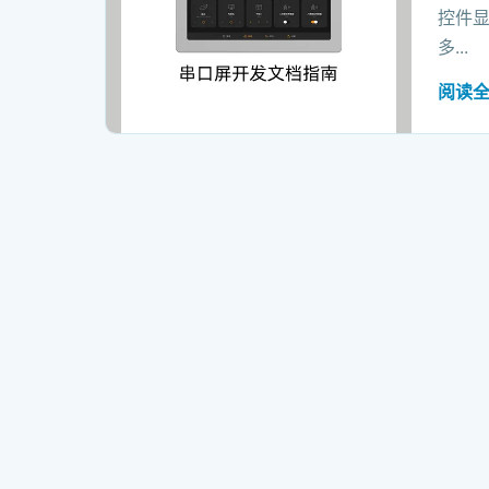
控件显
多...
阅读