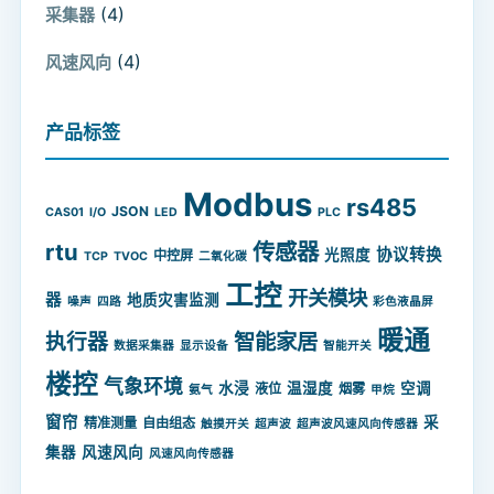
(4)
采集器
(4)
风速风向
产品标签
Modbus
rs485
JSON
CAS01
I/O
LED
PLC
rtu
传感器
协议转换
光照度
中控屏
TCP
TVOC
二氧化碳
工控
开关模块
器
地质灾害监测
噪声
四路
彩色液晶屏
暖通
智能家居
执行器
数据采集器
显示设备
智能开关
楼控
气象环境
水浸
温湿度
空调
液位
烟雾
氨气
甲烷
窗帘
采
精准测量
自由组态
触摸开关
超声波
超声波风速风向传感器
集器
风速风向
风速风向传感器