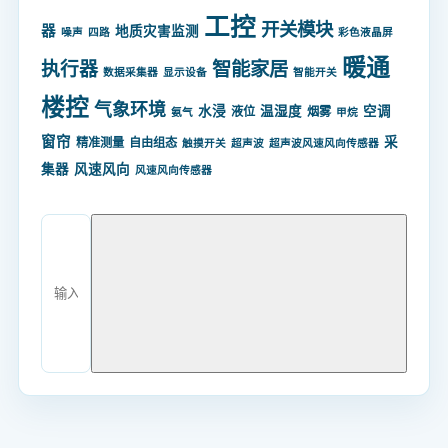
工控
开关模块
器
地质灾害监测
噪声
四路
彩色液晶屏
暖通
智能家居
执行器
数据采集器
显示设备
智能开关
楼控
气象环境
水浸
温湿度
空调
液位
烟雾
氨气
甲烷
窗帘
采
精准测量
自由组态
触摸开关
超声波
超声波风速风向传感器
集器
风速风向
风速风向传感器