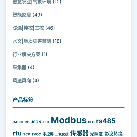
(10)
智慧农业|气象环境
(49)
智能家居
(46)
暖通|楼控|工控
(18)
水文|地质灾害监测
(1)
行业解决方案
(4)
采集器
(4)
风速风向
产品标签
Modbus
rs485
JSON
CAS01
I/O
LED
PLC
rtu
传感器
协议转换
光照度
中控屏
TCP
TVOC
二氧化碳