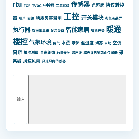
rtu
传感器
协议转换
光照度
中控屏
TCP
TVOC
二氧化碳
工控
开关模块
器
地质灾害监测
噪声
四路
彩色液晶屏
暖通
智能家居
执行器
数据采集器
显示设备
智能开关
楼控
气象环境
水浸
温湿度
空调
液位
烟雾
氨气
甲烷
窗帘
采
精准测量
自由组态
触摸开关
超声波
超声波风速风向传感器
集器
风速风向
风速风向传感器