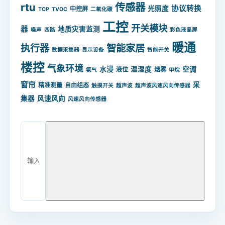
rtu
传感器
协议转换
光照度
中控屏
TCP
TVOC
二氧化碳
工控
开关模块
器
地质灾害监测
噪声
四路
彩色液晶屏
暖通
智能家居
执行器
数据采集器
显示设备
智能开关
楼控
气象环境
水浸
温湿度
空调
液位
烟雾
氨气
甲烷
窗帘
采
精准测量
自由组态
触摸开关
超声波
超声波风速风向传感器
集器
风速风向
风速风向传感器