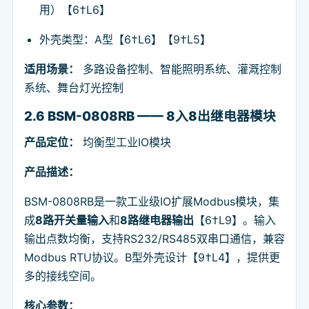
用）【6†L6】
外壳类型：A型【6†L6】【9†L5】
适用场景：
多路设备控制、智能照明系统、灌溉控制
系统、舞台灯光控制
2.6 BSM-0808RB —— 8入8出继电器模块
产品定位：
均衡型工业IO模块
产品描述：
BSM-0808RB是一款工业级IO扩展Modbus模块，集
成
8路开关量输入
和
8路继电器输出
【6†L9】。输入
输出点数均衡，支持RS232/RS485双串口通信，兼容
Modbus RTU协议。B型外壳设计【9†L4】，提供更
多的接线空间。
核心参数：