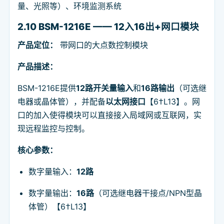
量、光照等）、环境监测系统
2.10 BSM-1216E —— 12入16出+网口模块
产品定位：
带网口的大点数控制模块
产品描述：
BSM-1216E提供
12路开关量输入
和
16路输出
（可选继
电器或晶体管），并配备
以太网接口
【6†L13】。网
口的加入使得模块可以直接接入局域网或互联网，实
现远程监控与控制。
核心参数：
数字量输入：
12路
数字量输出：
16路
（可选继电器干接点/NPN型晶
体管）【6†L13】