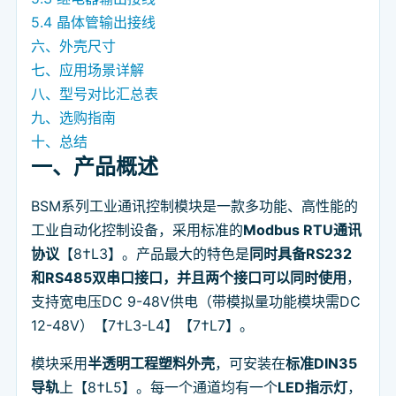
5.4 晶体管输出接线
六、外壳尺寸
七、应用场景详解
八、型号对比汇总表
九、选购指南
十、总结
一、产品概述
BSM系列工业通讯控制模块是一款多功能、高性能的
工业自动化控制设备，采用标准的
Modbus RTU通讯
协议
【8†L3】。产品最大的特色是
同时具备RS232
和RS485双串口接口，并且两个接口可以同时使用
，
支持宽电压DC 9-48V供电（带模拟量功能模块需DC
12-48V）【7†L3-L4】【7†L7】。
模块采用
半透明工程塑料外壳
，可安装在
标准DIN35
导轨
上【8†L5】。每一个通道均有一个
LED指示灯
，