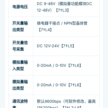
DC 9-48V（模拟量功能模块DC
电源电压
12-48V）【7†L3】
开关量输
继电器干接点 / NPN型晶体管
出类型
【7†L4】
开关量信
DC 12V-24V【7†L5】
号采集
模拟量输
0-20mA / 0-10V【7†L6】
入类型
模拟量输
0-20mA / 0-10V【7†L6】
出类型
通讯波特
默认9600bps（可软件修改，最高
率
115200bps）【7†L7-L8】