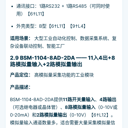
通讯接口：1路RS232 + 1路RS485（可同时使
用）【6†L11】
外壳类型：B型【6†L11】【9†L4】
适用场景：
大型工业自动化控制、数据采集系统、复
杂设备联动控制、智能工厂
2.9 BSM-1104-8AD-2DA —— 11入4出+8
路模拟量输入+2路模拟量输出
产品定位：
高模拟量采集功能的工业模块
产品描述：
BSM-1104-8AD-2DA提供
11路开关量输入
、
4路输出
（可选继电器或晶体管）、
8路模拟量输入
（0-10V或
0-20mA）和
2路模拟量输出
（0-10V）【6†L12】。
模拟量输入通道数量多，适合需要大量采集模拟量信