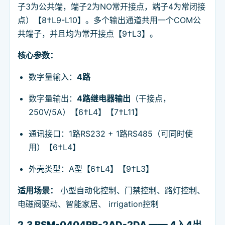
子3为公共端，端子2为NO常开接点，端子4为常闭接
点）【8†L9-L10】。多个输出通道共用一个COM公
共端子，并且均为常开接点【9†L3】。
核心参数：
数字量输入：
4路
数字量输出：
4路继电器输出
（干接点，
250V/5A）【6†L4】【7†L11】
通讯接口：1路RS232 + 1路RS485（可同时使
用）【6†L4】
外壳类型：A型【6†L4】【9†L3】
适用场景：
小型自动化控制、门禁控制、路灯控制、
电磁阀驱动、智能家居、 irrigation控制
2.3 BSM-0404RB-2AD-2DA —— 4入4出