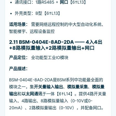
通讯接口：1路RS485 +
网口
【6†L13】
外壳类型：B型【6†L13】
适用场景：
需要网络远程控制的中大型自动化系统、
智能楼宇、远程设备监控
2.11 BSM-0404E-8AD-2DA —— 4入4出
+8路模拟量输入+2路模拟量输出+网口
产品定位：
全功能型工业IO模块
产品描述：
BSM-0404E-8AD-2DA是BSM系列中功能最全面的
模块之一，集
开关量输入输出
、
模拟量采集
、
模拟量
输出
和
以太网通讯
于一体【6†L14】。提供4路开关量
输入、4路输出、8路模拟量输入（0-10V或0-
20mA）、2路模拟量输出（0-10V），并配备网口。