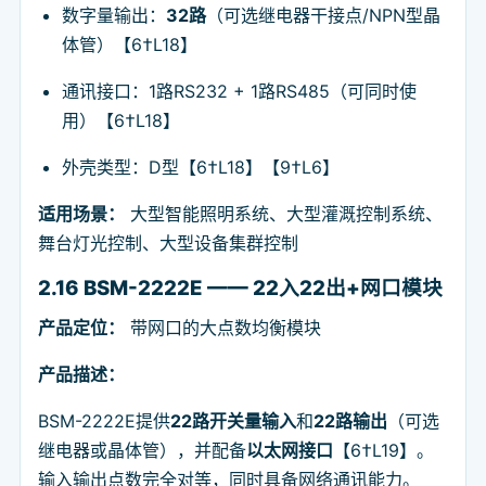
数字量输出：
32路
（可选继电器干接点/NPN型晶
体管）【6†L18】
通讯接口：1路RS232 + 1路RS485（可同时使
用）【6†L18】
外壳类型：D型【6†L18】【9†L6】
适用场景：
大型智能照明系统、大型灌溉控制系统、
舞台灯光控制、大型设备集群控制
2.16 BSM-2222E —— 22入22出+网口模块
产品定位：
带网口的大点数均衡模块
产品描述：
BSM-2222E提供
22路开关量输入
和
22路输出
（可选
继电器或晶体管），并配备
以太网接口
【6†L19】。
输入输出点数完全对等，同时具备网络通讯能力。