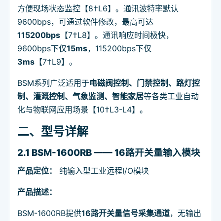
方便现场状态监控【8†L6】。通讯波特率默认
9600bps，可通过软件修改，最高可达
115200bps
【7†L8】。通讯响应时间极快，
9600bps下仅
15ms
，115200bps下仅
3ms
【7†L9】。
BSM系列广泛适用于
电磁阀控制、门禁控制、路灯控
制、灌溉控制、气象监测、智能家居
等各类工业自动
化与物联网应用场景【10†L3-L4】。
二、型号详解
2.1 BSM-1600RB —— 16路开关量输入模块
产品定位：
纯输入型工业远程I/O模块
产品描述：
BSM-1600RB提供
16路开关量信号采集通道
，无输出