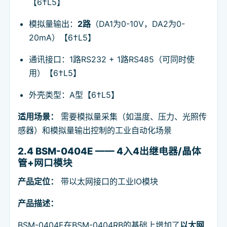
【6†L5】
模拟量输出：
2路
（DA1为0-10V，DA2为0-
20mA）【6†L5】
通讯接口：1路RS232 + 1路RS485（可同时使
用）【6†L5】
外壳类型：A型【6†L5】
适用场景：
需要模拟量采集（如温度、压力、光照传
感器）和模拟量输出控制的工业自动化场景
2.4 BSM-0404E —— 4入4出继电器/晶体
管+网口模块
产品定位：
带以太网接口的工业IO模块
产品描述：
BSM-0404E在BSM-0404RB的基础上增加了
以太网