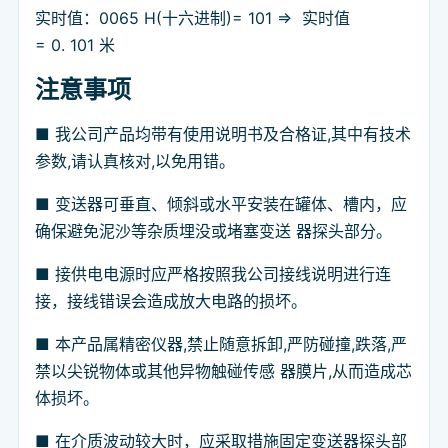
实时值：0065 H(十六进制)= 101 => 实时值
= 0. 101 米
注意事项
■ 我公司产品均带有使用说明书及合格证,其中有技术
参数,请认真核对,以免用错。
■ 变送器可垂直、倾斜或水平安装在罐体、槽内，应
确保避免泥沙等杂质埋没或堵塞变送 器探头部分。
■ 接供电电源时应严格按照我公司接线说明进行连
接，接线错误会造成放大电路的损坏。
■ 本产品属精密仪器,禁止随意拆卸,严防碰撞,跌落,严
禁以尖锐物体或其他异物触碰传感 器膜片,从而造成芯
体损坏。
■ 在介质波动较大时，应采取措施固定变送器探头部