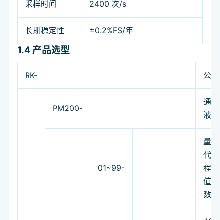
采样时间
2400 次/s
长期稳定性
±0.2%FS/年
1.4
产品选型
RK-
公司
通用
PM200-
液位
量程
代表
01~99-
程，
值是
数）