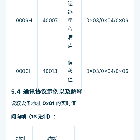
送
器
0006H
40007
量
0x03/0x04/0x06
程
满
点
偏
000CH
40013
移
0x03/0x04/0x06
值
5.4
通讯协议示例以及解释
读取设备地址
0x01
的实时值
问询帧（16 进制）：
地址
功能