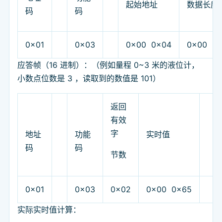
起始地址
数据长度
码
码
0x01
0x03
0x00 0x04
0x00 0x
应答帧（16 进制）：（例如量程 0~3 米的液位计，
小数点位数是 3 ，读取到的数值是 101）
返回
有效
字
地址
功能
实时值
码
码
节数
0x01
0x03
0x02
0x00 0x65
实际实时值计算：