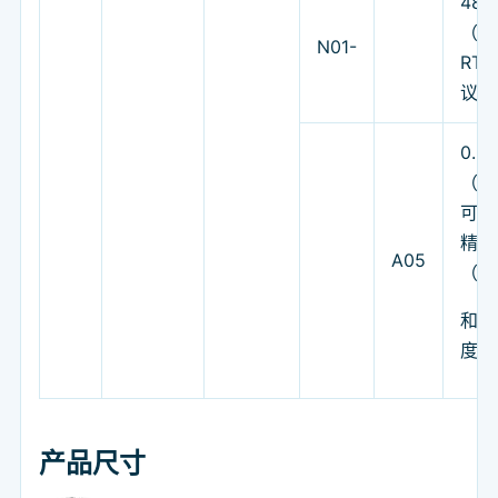
48
（Mo
N01-
RT
议）
0.5
（默
可选 
精度
A05
（A
和 0
度（
产品尺寸