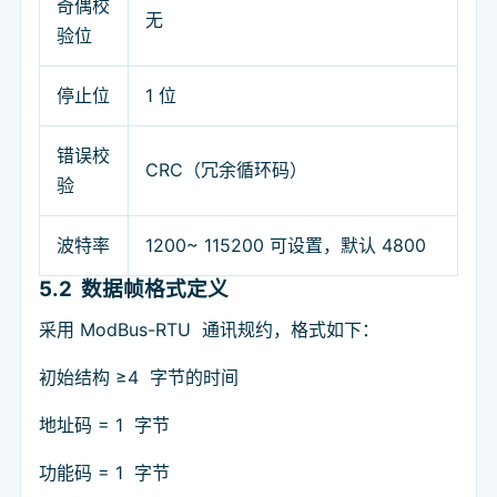
奇偶校
无
验位
停止位
1 位
错误校
CRC（冗余循环码）
验
波特率
1200~ 115200 可设置，默认 4800
5.2
数据帧格式定义
采用 ModBus-RTU 通讯规约，格式如下：
初始结构 ≥4 字节的时间
地址码 = 1 字节
功能码 = 1 字节