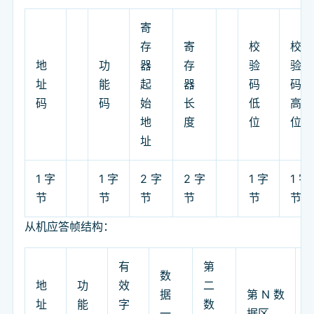
寄
存
寄
校
校
地
功
器
存
验
验
址
能
起
器
码
码
码
码
始
长
低
高
地
度
位
位
址
1 字
1 字
2 字
2 字
1 字
1 字
节
节
节
节
节
节
从机应答帧结构：
有
第
数
地
功
效
二
据
第 N 数
址
能
字
数
一
据区