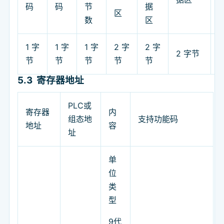
码
码
节
据
区
数
区
1 字
1 字
1 字
2 字
2 字
2
2 字节
节
节
节
节
节
5.3
寄存器地址
PLC或
寄存器
内
组态地
支持功能码
地址
容
址
单
位
类
型
9代