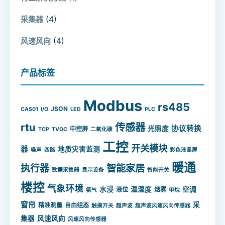
(4)
采集器
(4)
风速风向
产品标签
Modbus
rs485
JSON
CAS01
I/O
LED
PLC
rtu
传感器
协议转换
光照度
中控屏
TCP
TVOC
二氧化碳
工控
开关模块
器
地质灾害监测
噪声
四路
彩色液晶屏
暖通
智能家居
执行器
数据采集器
显示设备
智能开关
楼控
气象环境
水浸
温湿度
空调
液位
烟雾
氨气
甲烷
窗帘
采
精准测量
自由组态
触摸开关
超声波
超声波风速风向传感器
集器
风速风向
风速风向传感器