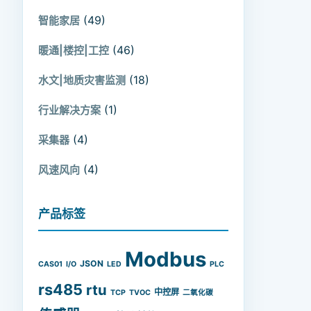
(49)
智能家居
(46)
暖通|楼控|工控
(18)
水文|地质灾害监测
(1)
行业解决方案
(4)
采集器
(4)
风速风向
产品标签
Modbus
JSON
CAS01
I/O
LED
PLC
rs485
rtu
中控屏
TCP
TVOC
二氧化碳