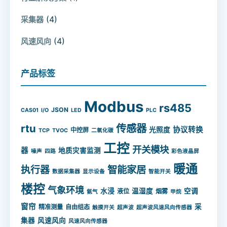
(4)
采集器
(4)
风速风向
产品标签
Modbus
rs485
JSON
CAS01
I/O
LED
PLC
rtu
传感器
协议转换
光照度
中控屏
TCP
TVOC
二氧化碳
工控
开关模块
器
地质灾害监测
噪声
四路
彩色液晶屏
暖通
智能家居
执行器
数据采集器
显示设备
智能开关
楼控
气象环境
水浸
温湿度
空调
液位
烟雾
氨气
甲烷
窗帘
采
精准测量
自由组态
触摸开关
超声波
超声波风速风向传感器
集器
风速风向
风速风向传感器