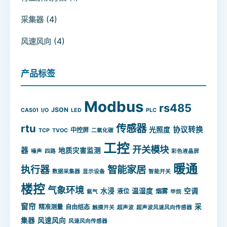
(4)
采集器
(4)
风速风向
产品标签
Modbus
rs485
JSON
CAS01
I/O
LED
PLC
rtu
传感器
协议转换
光照度
中控屏
TCP
TVOC
二氧化碳
工控
开关模块
器
地质灾害监测
噪声
四路
彩色液晶屏
暖通
智能家居
执行器
数据采集器
显示设备
智能开关
楼控
气象环境
水浸
温湿度
空调
液位
烟雾
氨气
甲烷
窗帘
采
精准测量
自由组态
触摸开关
超声波
超声波风速风向传感器
集器
风速风向
风速风向传感器