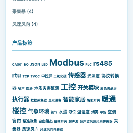
(4)
采集器
(4)
风速风向
产品标签
Modbus
rs485
JSON
CAS01
I/O
LED
PLC
rtu
传感器
协议转换
光照度
中控屏
TCP
TVOC
二氧化碳
工控
开关模块
器
地质灾害监测
噪声
四路
彩色液晶屏
暖通
智能家居
执行器
数据采集器
显示设备
智能开关
楼控
气象环境
水浸
温湿度
空调
液位
烟雾
氨气
甲烷
窗帘
采
精准测量
自由组态
触摸开关
超声波
超声波风速风向传感器
集器
风速风向
风速风向传感器