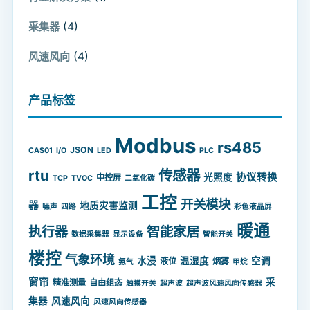
(4)
采集器
(4)
风速风向
产品标签
Modbus
rs485
JSON
CAS01
I/O
LED
PLC
rtu
传感器
协议转换
光照度
中控屏
TCP
TVOC
二氧化碳
工控
开关模块
器
地质灾害监测
噪声
四路
彩色液晶屏
暖通
智能家居
执行器
数据采集器
显示设备
智能开关
楼控
气象环境
水浸
温湿度
空调
液位
烟雾
氨气
甲烷
窗帘
采
精准测量
自由组态
触摸开关
超声波
超声波风速风向传感器
集器
风速风向
风速风向传感器