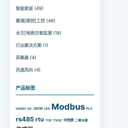
(49)
智能家居
(46)
暖通|楼控|工控
(18)
水文|地质灾害监测
(1)
行业解决方案
(4)
采集器
(4)
风速风向
产品标签
Modbus
JSON
CAS01
I/O
LED
PLC
rs485
rtu
中控屏
TCP
TVOC
二氧化碳