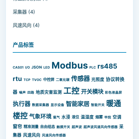
(4)
采集器
(4)
风速风向
产品标签
Modbus
rs485
JSON
CAS01
I/O
LED
PLC
rtu
传感器
协议转换
光照度
中控屏
TCP
TVOC
二氧化碳
工控
开关模块
器
地质灾害监测
噪声
四路
彩色液晶屏
暖通
智能家居
执行器
数据采集器
显示设备
智能开关
楼控
气象环境
水浸
温湿度
空调
液位
烟雾
氨气
甲烷
窗帘
采
精准测量
自由组态
触摸开关
超声波
超声波风速风向传感器
集器
风速风向
风速风向传感器