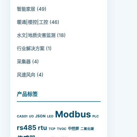
(49)
智能家居
(46)
暖通|楼控|工控
(18)
水文|地质灾害监测
(1)
行业解决方案
(4)
采集器
(4)
风速风向
产品标签
Modbus
JSON
CAS01
I/O
LED
PLC
rs485
rtu
中控屏
TCP
TVOC
二氧化碳