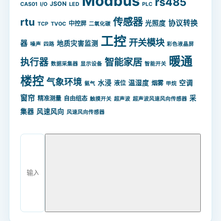
Modbus
rs485
JSON
CAS01
I/O
LED
PLC
rtu
传感器
协议转换
光照度
中控屏
TCP
TVOC
二氧化碳
工控
开关模块
器
地质灾害监测
噪声
四路
彩色液晶屏
暖通
智能家居
执行器
数据采集器
显示设备
智能开关
楼控
气象环境
水浸
温湿度
空调
液位
烟雾
氨气
甲烷
窗帘
采
精准测量
自由组态
触摸开关
超声波
超声波风速风向传感器
集器
风速风向
风速风向传感器