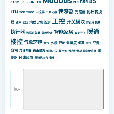
Modbus
rs485
JSON
CAS01
I/O
LED
PLC
rtu
传感器
协议转换
光照度
中控屏
TCP
TVOC
二氧化碳
工控
开关模块
器
地质灾害监测
噪声
四路
彩色液晶屏
暖通
智能家居
执行器
数据采集器
显示设备
智能开关
楼控
气象环境
水浸
温湿度
空调
液位
烟雾
氨气
甲烷
窗帘
采
精准测量
自由组态
触摸开关
超声波
超声波风速风向传感器
集器
风速风向
风速风向传感器