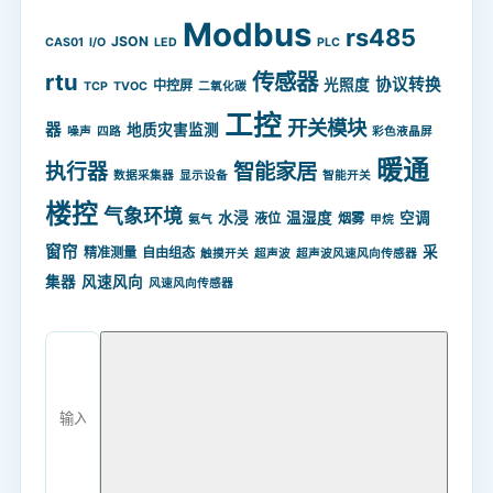
Modbus
rs485
JSON
CAS01
I/O
LED
PLC
rtu
传感器
协议转换
光照度
中控屏
TCP
TVOC
二氧化碳
工控
开关模块
器
地质灾害监测
噪声
四路
彩色液晶屏
暖通
智能家居
执行器
数据采集器
显示设备
智能开关
楼控
气象环境
水浸
温湿度
空调
液位
烟雾
氨气
甲烷
窗帘
采
精准测量
自由组态
触摸开关
超声波
超声波风速风向传感器
集器
风速风向
风速风向传感器