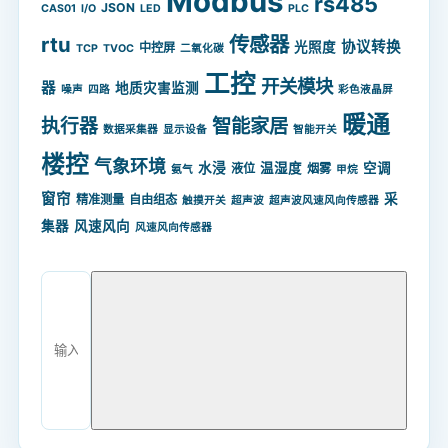
Modbus
rs485
JSON
CAS01
I/O
LED
PLC
rtu
传感器
协议转换
光照度
中控屏
TCP
TVOC
二氧化碳
工控
开关模块
器
地质灾害监测
噪声
四路
彩色液晶屏
暖通
智能家居
执行器
数据采集器
显示设备
智能开关
楼控
气象环境
水浸
温湿度
空调
液位
烟雾
氨气
甲烷
窗帘
采
精准测量
自由组态
触摸开关
超声波
超声波风速风向传感器
集器
风速风向
风速风向传感器