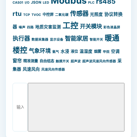
Modbus
rs485
JSON
CAS01
I/O
LED
PLC
rtu
传感器
协议转换
光照度
中控屏
TCP
TVOC
二氧化碳
工控
开关模块
器
地质灾害监测
噪声
四路
彩色液晶屏
暖通
智能家居
执行器
数据采集器
显示设备
智能开关
楼控
气象环境
水浸
温湿度
空调
液位
烟雾
氨气
甲烷
窗帘
采
精准测量
自由组态
触摸开关
超声波
超声波风速风向传感器
集器
风速风向
风速风向传感器